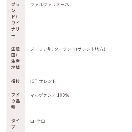
ブラ
ヴァルヴァリオーネ
ン
ド/
ワイ
ナリ
ー
生産
プーリア州､ターラント(サレント地方)
国/
生産
地域
格付
IGT サレント
ブド
マルヴァジア 100%
ウ品
種
タイ
白･辛口
プ