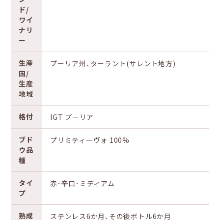
ド/
ワイ
ナリ
ー
生産
プーリア州､ターラント(サレント地方)
国/
生産
地域
格付
IGT プーリア
ブド
プリミティーヴォ 100%
ウ品
種
タイ
赤･辛口･ミディアム
プ
熟成
ステンレス6か月､その後ボトル6か月