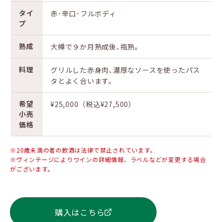
タイ
赤･辛口･フルボディ
プ
熟成
大樽で９か月熟成後､瓶熟。
料理
グリルした赤身肉､濃厚なソースを使ったパス
タとよく合います。
希望
¥25,000（税込¥27,500）
小売
価格
※20歳未満の者の飲酒は法律で禁止されています。
※ヴィンテージによりワインの詳細情報、ラベルなどが変更する場合
がございます。
購入はこちら