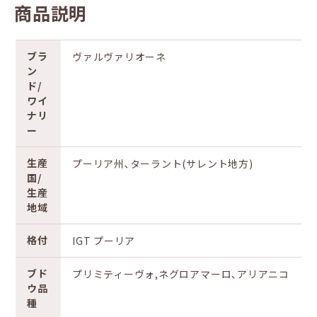
商品説明
ブラ
ヴァルヴァリオーネ
ン
ド/
ワイ
ナリ
ー
生産
プーリア州､ターラント(サレント地方)
国/
生産
地域
格付
IGT プーリア
ブド
プリミティーヴォ,ネグロアマーロ､アリアニコ
ウ品
種