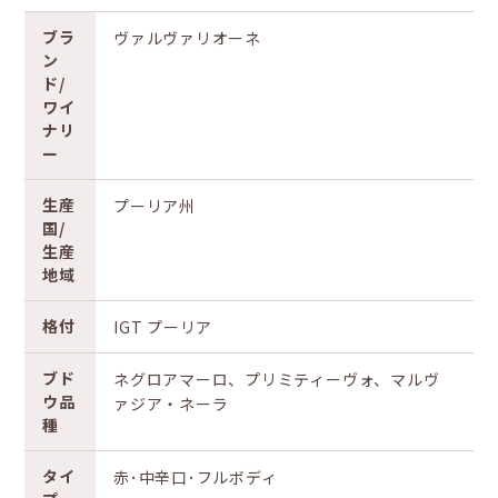
ブラ
ヴァルヴァリオーネ
ン
ド/
ワイ
ナリ
ー
生産
プーリア州
国/
生産
地域
格付
IGT プーリア
ブド
ネグロアマーロ、プリミティーヴォ、マルヴ
ウ品
ァジア・ネーラ
種
タイ
赤･中辛口･フルボディ