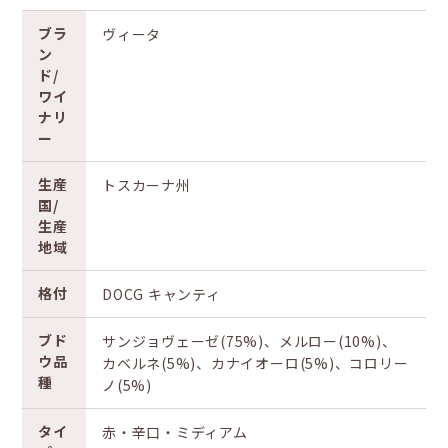
ブラ
ヴィータ
ン
ド/
ワイ
ナリ
ー
生産
トスカーナ州
国/
生産
地域
格付
DOCG キャンティ
ブド
サンジョヴェーゼ(75%)、メルロー(10%)、
ウ品
カベルネ(5%)、カナイオーロ(5%)、コロリー
種
ノ(5%)
タイ
赤・辛口・ミディアム