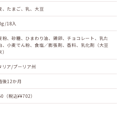
麦、たまご、乳、大豆
0g/18入
麦粉、砂糖、ひまわり油、鶏卵、チョコレート、乳た
白、小麦でん粉、食塩／膨張剤、香料、乳化剤（大豆
来）
タリア/プーリア州
造後12か月
50（税込¥¥702）