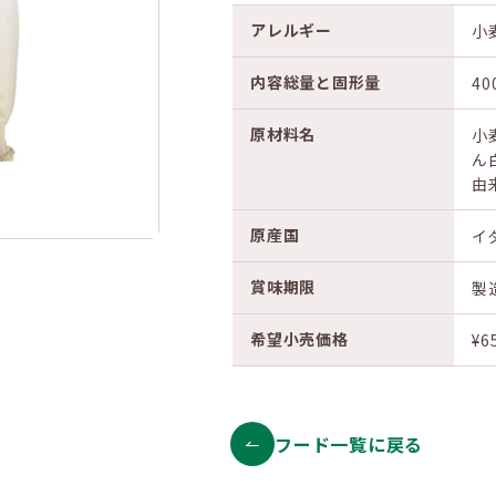
アレルギー
小
内容総量と固形量
40
原材料名
小
ん
由
原産国
イ
賞味期限
製
希望小売価格
¥6
フード一覧に戻る