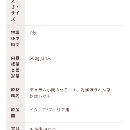
太
さ・
サイ
ズ
標準
7分
ゆで
時間
内容
500g/24入
総量
と固
形量
原材
デュラム小麦のセモリナ、乾燥ほうれん草、
料名
乾燥トマト
原産
イタリア/プーリア州
国
賞味
製造後24か月