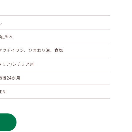
し
0g/6入
タクチイワシ、ひまわり油、食塩
タリア/シチリア州
造後24か月
EN