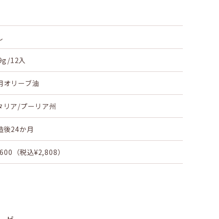
し
9g/12入
用オリーブ油
タリア/プーリア州
造後24か月
,600（税込¥2,808）