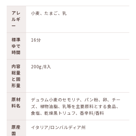
アレ
小麦、たまご、乳
ルギ
ー
標準
16分
ゆで
時間
内容
200g/8入
総量
と固
形量
原材
デュラム小麦のセモリナ、パン粉、卵、チー
料名
ズ、植物油脂、乳等を主要原料とする食品、
食塩、乾燥黒トリュフ、香辛料/香料
原産
イタリア/ロンバルディア州
国