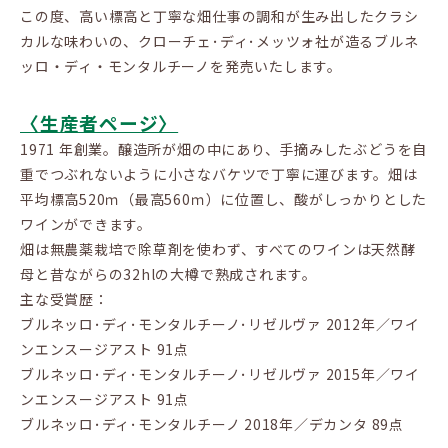
この度、高い標高と丁寧な畑仕事の調和が生み出したクラシ
カルな味わいの、クローチェ･ディ･メッツォ社が造るブルネ
ッロ・ディ・モンタルチーノを発売いたします。
〈生産者ページ〉
1971 年創業。醸造所が畑の中にあり、手摘みしたぶどうを自
重でつぶれないように小さなバケツで丁寧に運びます。畑は
平均標高520ｍ（最高560ｍ）に位置し、酸がしっかりとした
ワインができます。
畑は無農薬栽培で除草剤を使わず、すべてのワインは天然酵
母と昔ながらの32hlの大樽で熟成されます。
主な受賞歴：
ブルネッロ･ディ･モンタルチーノ･リゼルヴァ 2012年／ワイ
ンエンスージアスト 91点
ブルネッロ･ディ･モンタルチーノ･リゼルヴァ 2015年／ワイ
ンエンスージアスト 91点
ブルネッロ･ディ･モンタルチーノ 2018年／デカンタ 89点