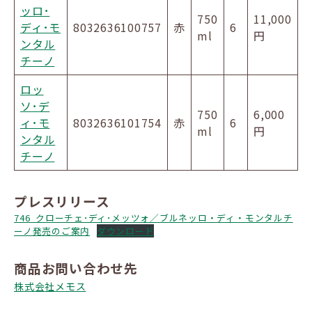
ッロ･
750
11,000
ディ･モ
8032636100757
赤
6
ml
円
ンタル
チーノ
ロッ
ソ･デ
750
6,000
ィ･モ
8032636101754
赤
6
ml
円
ンタル
チーノ
プレスリリース
746_クローチェ･ディ･メッツォ／ブルネッロ・ディ・モンタルチ
ーノ発売のご案内
ダウンロード
商品お問い合わせ先
株式会社メモス