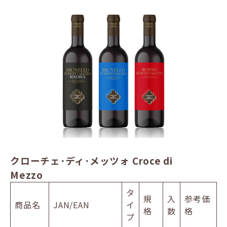
クローチェ･ディ･メッツォ Croce di
Mezzo
タ
規
入
参考価
商品名
JAN/EAN
イ
格
数
格
プ