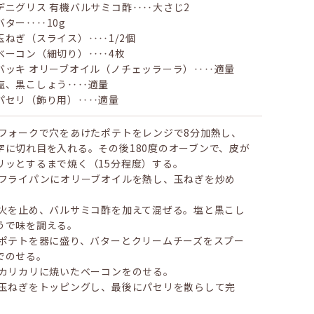
デニグリス 有機バルサミコ酢‥‥大さじ2
バター‥‥10g
玉ねぎ（スライス）‥‥1/2個
ベーコン（細切り）‥‥4枚
バッキ オリーブオイル（ノチェッラーラ）‥‥適量
塩、黒こしょう‥‥適量
パセリ（飾り用）‥‥適量
 フォークで穴をあけたポテトをレンジで8分加熱し、
字に切れ目を入れる。その後180度のオーブンで、皮が
リッとするまで焼く（15分程度）する。
 フライパンにオリーブオイルを熱し、玉ねぎを炒め
。
 火を止め、バルサミコ酢を加えて混ぜる。塩と黒こし
うで味を調える。
 ポテトを器に盛り、バターとクリームチーズをスプー
でのせる。
 カリカリに焼いたベーコンをのせる。
 玉ねぎをトッピングし、最後にパセリを散らして完
。