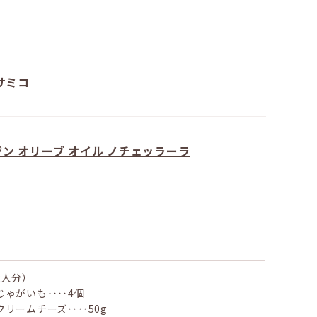
サミコ
ン オリーブ オイル ノチェッラーラ
2人分）
じゃがいも‥‥4個
クリームチーズ‥‥50g