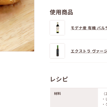
使用商品
モデナ産 有機 バル
エクストラ ヴァージ
レシピ
材料
（
・
・