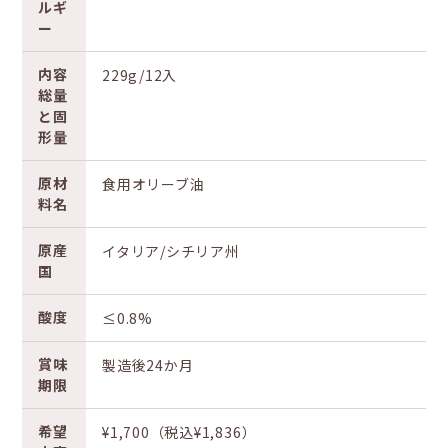
ルギ
ー
内容
229g/12入
総量
と固
形量
原材
食用オリーブ油
料名
原産
イタリア/シチリア州
国
酸度
≤0.8%
賞味
製造後24か月
期限
希望
¥1,700（税込¥1,836）