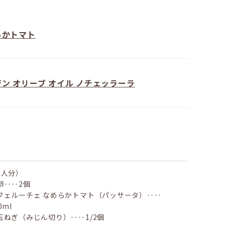
らかトマト
ン オリーブ オイル ノチェッラーラ
2人分）
卵‥‥2個
フェルーチェ なめらかトマト（パッサータ）‥‥
0ml
玉ねぎ（みじん切り）‥‥1/2個