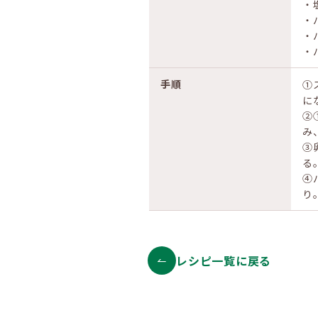
・
・
・
・
手順
①
に
②
み
③
る
④
り
レシピ一覧に戻る