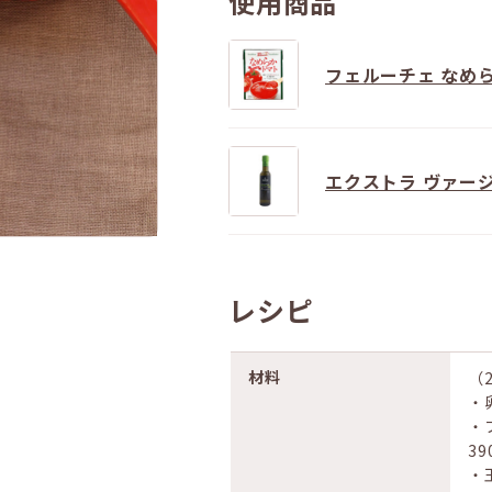
使用商品
フェルーチェ なめ
エクストラ ヴァージ
レシピ
材料
（
・
・
39
・