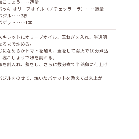
塩こしょう‥‥適量
バッキ オリーブオイル（ノチェッラーラ）‥‥適量
バジル‥‥2枚
バゲット‥‥1本
スキレットにオリーブオイル、玉ねぎを入れ、半透明
なるまで炒める。
①になめらかトマトを加え、蓋をして弱火で10分煮込
、塩こしょうで味を調える。
卵を割入れ、蓋をし、さらに数分煮て半熟卵に仕上げ
。
バジルをのせて、焼いたバケットを添えて出来上が
。