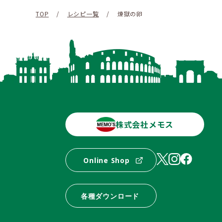
TOP
/
レシピ一覧
/
煉獄の卵
株式会社メモス
Online Shop
各種ダウンロード