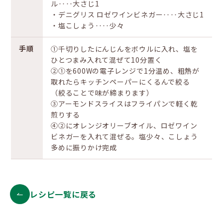
ル‥‥大さじ1
・デニグリス ロゼワインビネガー‥‥大さじ1
・塩こしょう‥‥少々
手順
①千切りしたにんじんをボウルに入れ、塩を
ひとつまみ入れて混ぜて10分置く
②①を600Wの電子レンジで1分温め、粗熱が
取れたらキッチンペーパーにくるんで絞る
（絞ることで味が締まります）
③アーモンドスライスはフライパンで軽く乾
煎りする
④②にオレンジオリーブオイル、ロゼワイン
ビネガーを入れて混ぜる。塩少々、こしょう
多めに振りかけ完成
レシピ一覧に戻る