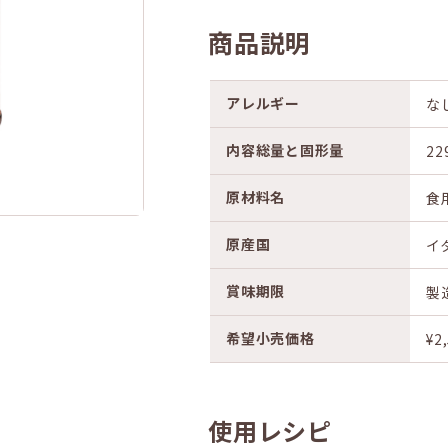
商品説明
アレルギー
な
内容総量と固形量
22
原材料名
食
原産国
イ
賞味期限
製
希望小売価格
¥2
使用レシピ