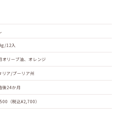
し
9g/12入
用オリーブ油、オレンジ
タリア/プーリア州
造後24か月
,500（税込¥2,700）