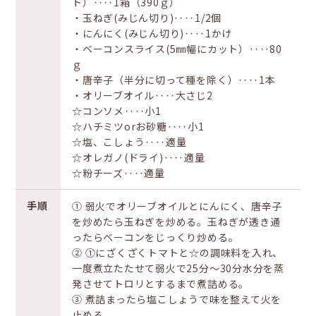
ト）‥‥1箱（390ｇ）
・玉ねぎ(みじん切り)‥‥1/2個
・にんにく(みじん切り)‥‥1かけ
・ベーコンスライス(5㎜幅にカット）‥‥80
ｇ
・唐辛子（半分に切って種を除く）‥‥1本
・オリーブオイル‥‥大さじ2
☆コンソメ‥‥小1
☆ハチミツorお砂糖‥‥小1
☆塩、こしょう‥‥適量
☆オレガノ(ドライ)‥‥適量
☆粉チーズ‥‥適量
手順
① 弱火でオリーブオイルとにんにく、唐辛子
を炒めたら玉ねぎを炒める。玉ねぎが透き通
ったらベーコンをじっくり炒める。
② ①にざくざくトマトと☆の調味料を入れ、
一度煮立たたせて弱火で25分～30分水分を蒸
発させてトロリとするまで煮詰める。
③ 煮詰まったら塩こしょうで味を整えて火を
止める。