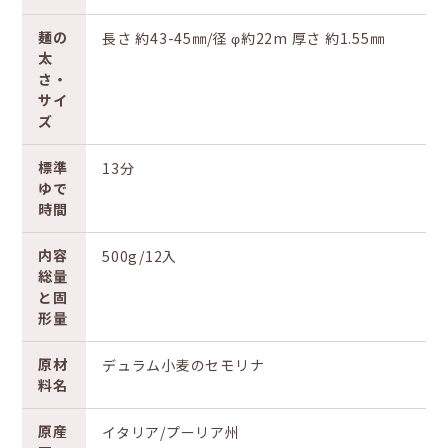
麺の
長さ 約43-45㎜/径 φ約22m 厚さ 約1.55㎜
太
さ・
サイ
ズ
標準
13分
ゆで
時間
内容
500g/12入
総量
と固
形量
原材
デュラム小麦のセモリナ
料名
原産
イタリア/プーリア州