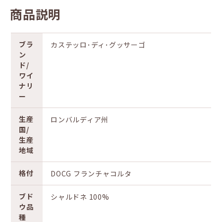
商品説明
ブラ
カステッロ･ディ･グッサーゴ
ン
ド/
ワイ
ナリ
ー
生産
ロンバルディア州
国/
生産
地域
格付
DOCG フランチャコルタ
ブド
シャルドネ 100%
ウ品
種