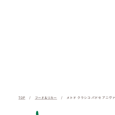
TOP
/
フード&リカー
/
メトド クラシコ パドセ アニヴ