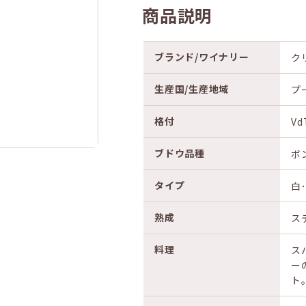
商品説明
ブランド/ワイナリー
ク
生産国/生産地域
プ
格付
V
ブドウ品種
ボ
タイプ
白
熟成
ス
料理
ス
ー
ト