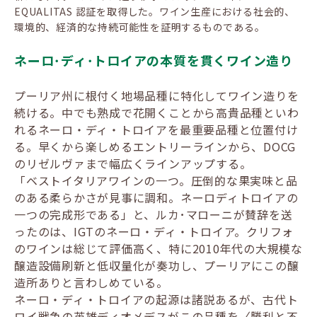
EQUALITAS 認証を取得した。ワイン生産における社会的、
環境的、経済的な持続可能性を証明するものである。
ネーロ･ディ･トロイアの本質を貫くワイン造り
プーリア州に根付く地場品種に特化してワイン造りを
続ける。中でも熟成で花開くことから高貴品種といわ
れるネーロ・ディ・トロイアを最重要品種と位置付け
る。早くから楽しめるエントリーラインから、DOCG
のリゼルヴァまで幅広くラインアップする。
「ベストイタリアワインの一つ。圧倒的な果実味と品
のある柔らかさが見事に調和。ネーロディトロイアの
一つの完成形である」と、ルカ･マローニが賛辞を送
ったのは、IGTのネーロ・ディ・トロイア。クリフォ
のワインは総じて評価高く、特に2010年代の大規模な
醸造設備刷新と低収量化が奏功し、プーリアにこの醸
造所ありと言わしめている。
ネーロ・ディ・トロイアの起源は諸説あるが、古代ト
ロイ戦争の英雄ディオメデスがこの品種を〈勝利と不