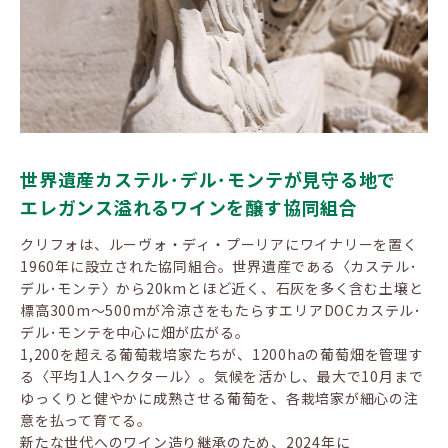
世界遺産カステル･デル･モンテが見守る地で
エレガンス溢れるワインを醸す協同組合
クリフォは、ルーヴォ・ディ・プーリアにワイナリーを置く
1960年に設立された協同組合。世界遺産である〈カステル･
デル･モンテ〉から20kmとほど近く、石灰を多く含む土壌と
標高300m～500mが冷涼さをもたらすエリアDOCカステル･
デル･モンテを中心に畑が広がる。
1,200を超える葡萄栽培家たちが、1200haの葡萄畑を管理す
る〈平均1人1ヘクタール〉。気候を活かし、最大で10月まで
ゆっくりと健やかに成熟させる葡萄を、各栽培家が細心の注
意を払って育てる。
新たな世代へのワイン造り継承のため、2024年に