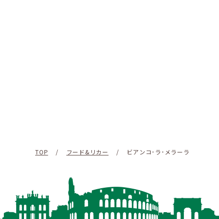
TOP
/
フード&リカー
/
ビアンコ･ラ･メラーラ