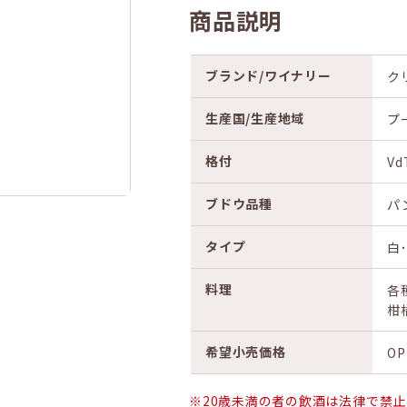
商品説明
ブランド/ワイナリー
ク
生産国/生産地域
プ
格付
V
ブドウ品種
パ
タイプ
白
料理
各
柑
希望小売価格
OP
※20歳未満の者の飲酒は法律で禁