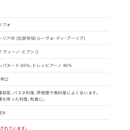
リフォ
ーリア州 (北部地域/ルーヴォ･ディ･プーリア)
dT ヴィーノ･ビアンコ
ンパヌート 60％､トレッビアーノ 40％
･辛口
種前菜､パスタ料理､甲殻類や魚料理によく合います。
橘を搾った料理､和食に。
EN
止されています。