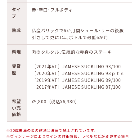
タイ
赤･辛口･フルボディ
プ
熟成
仏産バリックで6か月間シュール･リーの後澱
引きして更に1年､ボトルで最低6か月
料理
肉のタルタル､伝統的な赤身のステーキ
受賞
［2021年VT］JAMESE SUCKLING 93/100
歴
［2020年VT］JAMESE SUCKLING 93ｐｔｓ
［2019年VT］JAMESE SUCKLING 89/100
［2017年VT］JAMESE SUCKLING 87/100
希望
¥5,800（税込¥6,380）
小売
価格
※20歳未満の者の飲酒は法律で禁止されています。
※ヴィンテージによりワインの詳細情報、ラベルなどが変更する場合