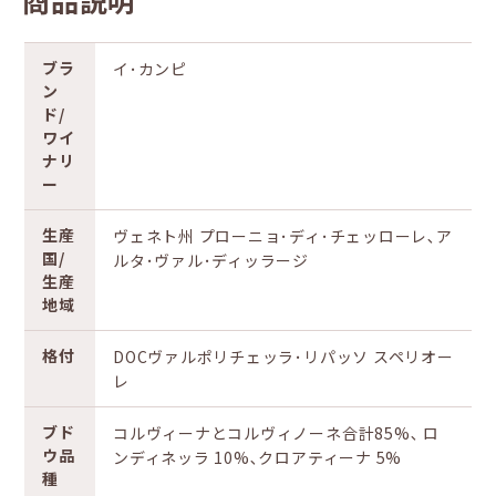
商品説明
ブラ
イ･カンピ
ン
ド/
ワイ
ナリ
ー
生産
ヴェネト州 プローニョ･ディ･チェッローレ､ア
国/
ルタ･ヴァル･ディッラージ
生産
地域
格付
DOCヴァルポリチェッラ･リパッソ スペリオー
レ
ブド
コルヴィーナとコルヴィノーネ合計85%､ ロ
ウ品
ンディネッラ 10%､クロアティーナ 5%
種