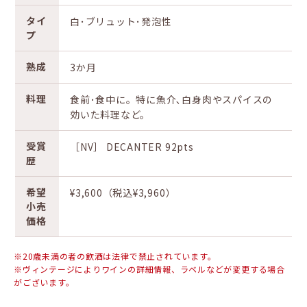
タイ
白･ブリュット･発泡性
プ
熟成
3か月
料理
食前･食中に。特に魚介､白身肉やスパイスの
効いた料理など。
受賞
［NV］ DECANTER 92pts
歴
希望
¥3,600（税込¥3,960）
小売
価格
※20歳未満の者の飲酒は法律で禁止されています。
※ヴィンテージによりワインの詳細情報、ラベルなどが変更する場合
がございます。