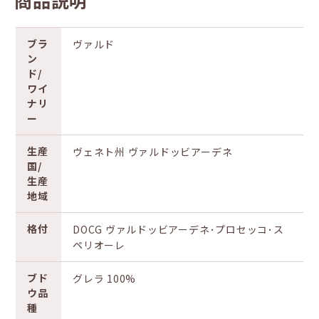
商品説明
ブラ
ヴァルド
ン
ド/
ワイ
ナリ
ー
生産
ヴェネト州 ヴァルドッビアーデネ
国/
生産
地域
格付
DOCG ヴァルドッビアーデネ･プロセッコ･ス
ペリオーレ
ブド
グレラ 100%
ウ品
種