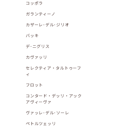
コッポラ
ガランティーノ
カザーレ･デル･ジリオ
バッキ
デ･ニグリス
カヴァッリ
セレクティア・タルトゥーフ
ィ
フロット
コンタード・デッリ・アック
アヴィーヴァ
ヴァッレ･デル･ソーレ
ペトルツェッリ