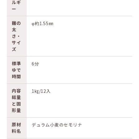
ルギ
ー
麺の
φ約1.55㎜
太
さ・
サイ
ズ
標準
6分
ゆで
時間
内容
1㎏/12入
総量
と固
形量
原材
デュラム小麦のセモリナ
料名