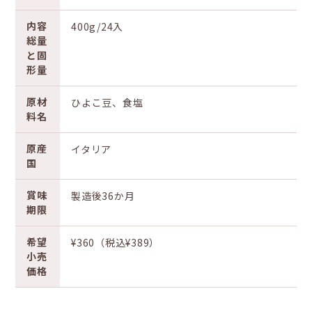
内容
400g/24入
総量
と固
形量
原材
ひよこ豆、食塩
料名
原産
イタリア
国
賞味
製造後36か月
期限
希望
¥360（税込¥389）
小売
価格