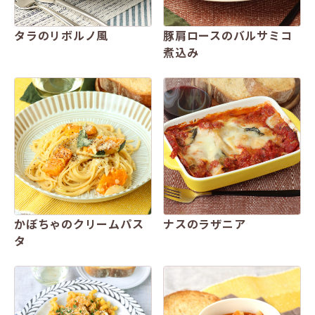
タラのリボルノ風
豚肩ロースのバルサミコ
煮込み
かぼちゃのクリームパス
ナスのラザニア
タ